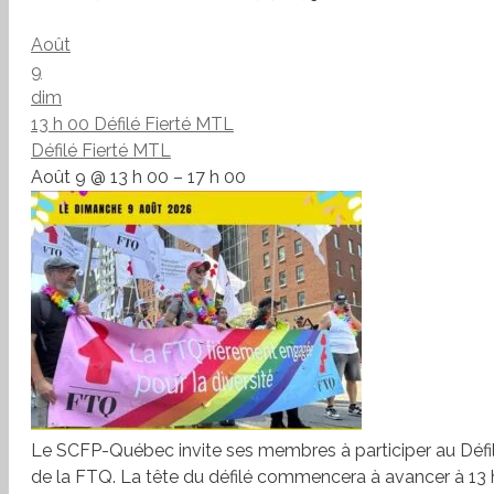
Août
9
dim
13 h 00
Défilé Fierté MTL
Défilé Fierté MTL
Août 9 @ 13 h 00 – 17 h 00
Le SCFP-Québec invite ses membres à participer au Défilé
de la FTQ. La tête du défilé commencera à avancer à 13 h.